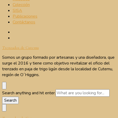
Colección
SISA
Publicaciones
Contáctanos
Trenzados de Cutemu
Somos un grupo formado por artesanas y una diseñadora, que
surge el 2016 y tiene como objetivo revitalizar el oficio del
trenzado en paja de trigo ligún desde la localidad de Cutemu,
región de O´Higgins.
Looking
Search anything and hit enter.
for
Something?