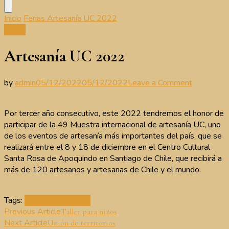
Inicio
Ferias
Artesanía UC 2022
Ferias
Artesanía UC 2022
on
by
admin
05/12/2022
05/12/2022
Leave a Comment
Artesanía
UC
Por tercer año consecutivo, este 2022 tendremos el honor de
2022
participar de la 49 Muestra internacional de artesanía UC, uno
de los eventos de artesanía más importantes del país, que se
realizará entre el 8 y 18 de diciembre en el Centro Cultural
Santa Rosa de Apoquindo en Santiago de Chile, que recibirá a
más de 120 artesanos y artesanas de Chile y el mundo.
Tags:
artesanos
ferias
UC
Post
Previous Article
Taller para niños
Next Article
Unión de territorios