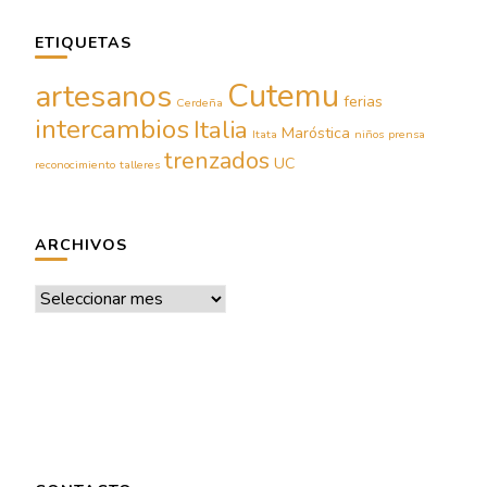
ETIQUETAS
Cutemu
artesanos
ferias
Cerdeña
intercambios
Italia
Maróstica
Itata
niños
prensa
trenzados
UC
reconocimiento
talleres
ARCHIVOS
Archivos