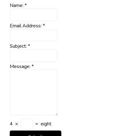
Name:
*
Email Address:
*
Subject:
*
Message:
*
4
×
=
eight