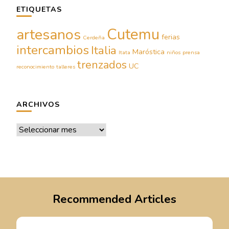
ETIQUETAS
Cutemu
artesanos
ferias
Cerdeña
intercambios
Italia
Maróstica
Itata
niños
prensa
trenzados
UC
reconocimiento
talleres
ARCHIVOS
Archivos
Recommended Articles