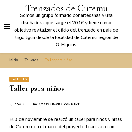
Trenzados de Cutemu
Somos un grupo formado por artesanas y una
diseñadora, que surge el 2016 y tiene como
objetivo revitalizar el oficio del trenzado en paja de
trigo ligún desde la localidad de Cutemu, región de
O´Higgins.
Inicio
Talleres
Taller para niños
TALLERES
Taller para niños
ON
by
ADMIN
10/11/2022
LEAVE A COMMENT
TALLER
PARA
El 3 de noviembre se realizó un taller para niños y niñas
NIÑOS
de Cutemu, en el marco del proyecto financiado con