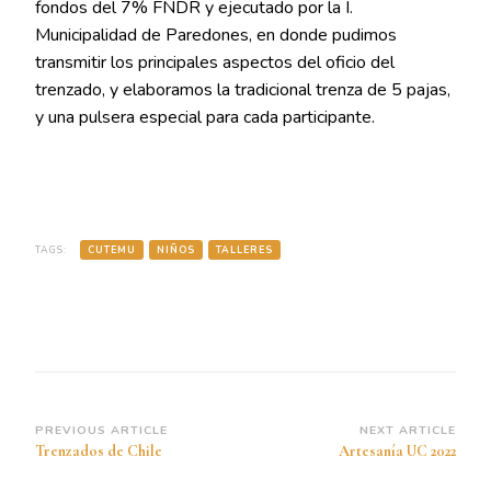
fondos del 7% FNDR y ejecutado por la I.
Municipalidad de Paredones, en donde pudimos
transmitir los principales aspectos del oficio del
trenzado, y elaboramos la tradicional trenza de 5 pajas,
y una pulsera especial para cada participante.
TAGS:
CUTEMU
NIÑOS
TALLERES
Post
PREVIOUS ARTICLE
NEXT ARTICLE
Trenzados de Chile
Artesanía UC 2022
Navigation