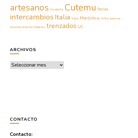
Cutemu
artesanos
ferias
Cerdeña
intercambios
Italia
Maróstica
Itata
niños
prensa
trenzados
UC
reconocimiento
talleres
ARCHIVOS
Archivos
CONTACTO
Contacto: