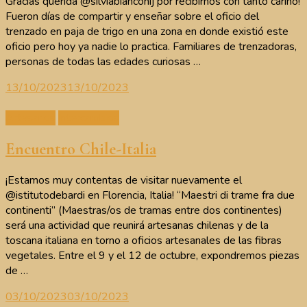
Gracias querida @silviabianconij por recibirnos con tanto cariño!
Fueron días de compartir y enseñar sobre el oficio del
trenzado en paja de trigo en una zona en donde existió este
oficio pero hoy ya nadie lo practica. Familiares de trenzadoras,
personas de todas las edades curiosas …
13/10/2023
13/10/2023
Artesanos
Intercambios
Encuentro Chile-Italia
¡Estamos muy contentas de visitar nuevamente el
@istitutodebardi en Florencia, Italia! “Maestri di trame fra due
continenti” (Maestras/os de tramas entre dos continentes)
será una actividad que reunirá artesanas chilenas y de la
toscana italiana en torno a oficios artesanales de las fibras
vegetales. Entre el 9 y el 12 de octubre, expondremos piezas
de …
03/10/2023
03/10/2023