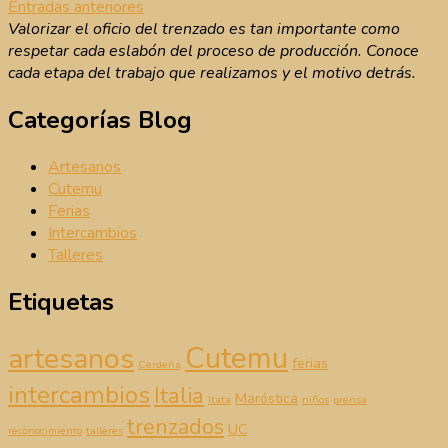
Navegación
Entradas anteriores
Valorizar el oficio del trenzado es tan importante como
de
respetar cada eslabón del proceso de producción. Conoce
entradas
cada etapa del trabajo que realizamos y el motivo detrás.
Categorías Blog
Artesanos
Cutemu
Ferias
Intercambios
Talleres
Etiquetas
Cutemu
artesanos
ferias
Cerdeña
intercambios
Italia
Maróstica
Itata
niños
prensa
trenzados
UC
reconocimiento
talleres