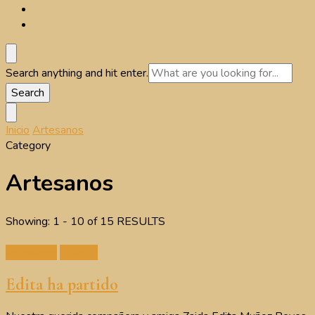
Looking
Search anything and hit enter.
for
Something?
Inicio
Artesanos
Category
Artesanos
Showing: 1 - 10 of 15 RESULTS
Artesanos
Cutemu
Edita ha partido