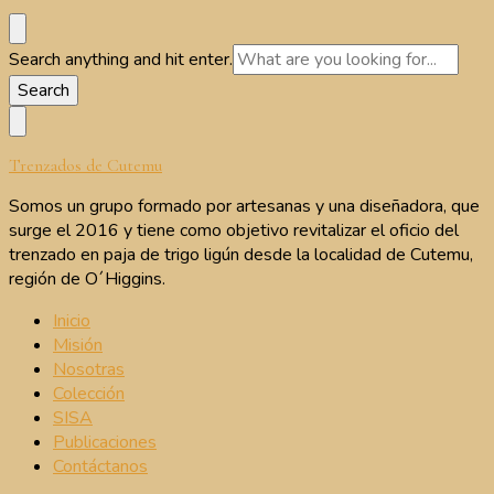
Looking
Search anything and hit enter.
for
Something?
Trenzados de Cutemu
Somos un grupo formado por artesanas y una diseñadora, que
surge el 2016 y tiene como objetivo revitalizar el oficio del
trenzado en paja de trigo ligún desde la localidad de Cutemu,
región de O´Higgins.
Inicio
Misión
Nosotras
Colección
SISA
Publicaciones
Contáctanos