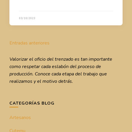
03/10/2023
Navegación
Entradas anteriores
de
entradas
Valorizar el oficio del trenzado es tan importante
como respetar cada eslabón del proceso de
producción. Conoce cada etapa del trabajo que
realizamos y el motivo detrás.
CATEGORÍAS BLOG
Artesanos
Cutemu