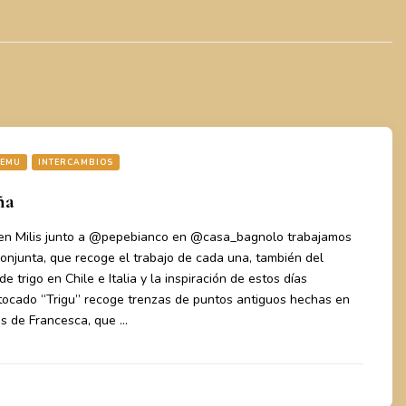
TEMU
INTERCAMBIOS
ña
 en Milis junto a @pepebianco en @casa_bagnolo trabajamos
onjunta, que recoge el trabajo de cada una, también del
e trigo en Chile e Italia y la inspiración de estos días
 tocado “Trigu” recoge trenzas de puntos antiguos hechas en
tos de Francesca, que …