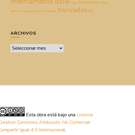
intercambios
Italia
Maróstica
Itata
niños
trenzados
UC
prensa
reconocimiento
talleres
ARCHIVOS
Archivos
Esta obra está bajo una
Licencia
Creative Commons Atribución-No Comercial-
Compartir Igual 4.0 Internacional
.