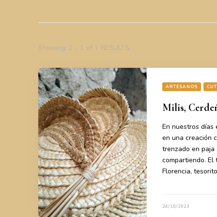
Showing: 1 - 1 of 1 RESULTS
ARTESANOS
CU
Milis, Cerde
En nuestros días
en una creación c
trenzado en paja d
compartiendo. El
Florencia, tesori
24/10/2023