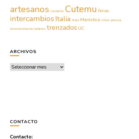
Cutemu
artesanos
ferias
Cerdeña
intercambios
Italia
Maróstica
Itata
niños
prensa
trenzados
UC
reconocimiento
talleres
ARCHIVOS
Archivos
CONTACTO
Contacto: