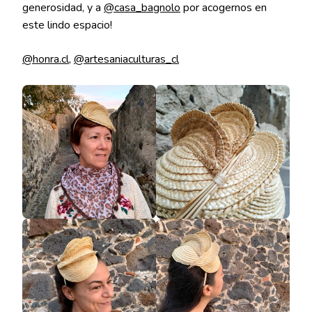
generosidad, y a
@casa_bagnolo
por acogernos en
este lindo espacio!
@honra.cl
,
@artesaniaculturas_cl