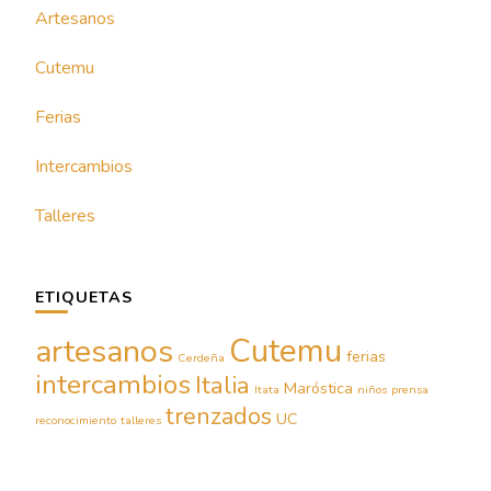
Artesanos
Cutemu
Ferias
Intercambios
Talleres
ETIQUETAS
Cutemu
artesanos
ferias
Cerdeña
intercambios
Italia
Maróstica
Itata
niños
prensa
trenzados
UC
reconocimiento
talleres