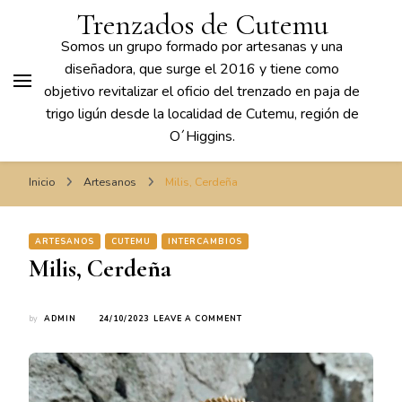
Trenzados de Cutemu
Somos un grupo formado por artesanas y una
diseñadora, que surge el 2016 y tiene como
objetivo revitalizar el oficio del trenzado en paja de
trigo ligún desde la localidad de Cutemu, región de
O´Higgins.
Inicio
Artesanos
Milis, Cerdeña
ARTESANOS
CUTEMU
INTERCAMBIOS
Milis, Cerdeña
ON
by
ADMIN
24/10/2023
LEAVE A COMMENT
MILIS,
CERDEÑA